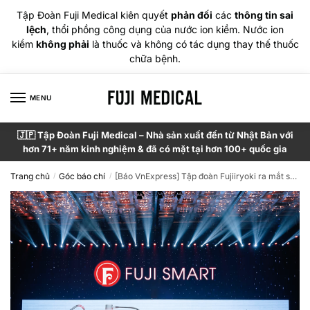
Tập Đoàn Fuji Medical kiên quyết
phản đối
các
thông tin sai
lệch
, thổi phồng công dụng của nước ion kiềm. Nước ion
kiềm
không phải
là thuốc và không có tác dụng thay thế thuốc
chữa bệnh.
MENU
🇯🇵 Tập Đoàn Fuji Medical – Nhà sản xuất đến từ Nhật Bản với
hơn 71+ năm kinh nghiệm & đã có mặt tại hơn 100+ quốc gia
Trang chủ
Góc báo chí
[Báo VnExpress] Tập đoàn Fujiiryoki ra mắt sản phẩm tích hợp công nghệ AI
/
/