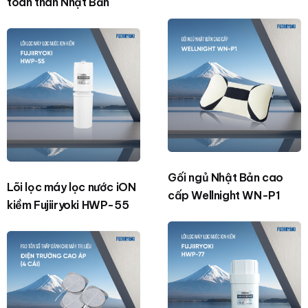
toàn thân Nhật Bản
Gối ngủ Nhật Bản cao
Lõi lọc máy lọc nước iON
cấp Wellnight WN-P1
kiềm Fujiiryoki HWP-55