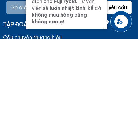
điện cho
Fujiiryoki
. Tư vấn
Gửi yêu cầu
viên sẽ
luôn nhiệt tình
, kể cả
không mua hàng cũng
không sao ạ!
TẬP ĐOÀN FUJIIRYOKI
Câu chuyện thương hiệu
Ghế massage
Máy lọc nước iON kiềm
Máy điện trường cao áp
Liên hệ
TIN TỨC
Tin tức
Cảnh báo