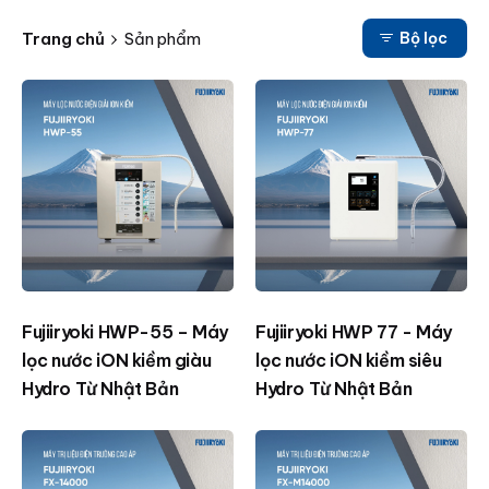
Trang chủ
Sản phẩm
Bộ lọc
Fujiiryoki HWP-55 – Máy
Fujiiryoki HWP 77 - Máy
lọc nước iON kiềm giàu
lọc nước iON kiềm siêu
Hydro Từ Nhật Bản
Hydro Từ Nhật Bản