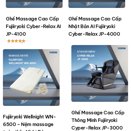
Ghế Massage Cao Cấp
Ghế Massage Cao Cấp
Fujiiryoki Cyber-Relax AI
Nhật Bản AI Fujiiryoki
JP-4100
Cyber-Relax JP-4000
Được xếp
hạng
5.00
5 sao
Ghế Massage Cao Cấp
Fujiiryoki Wellnight WN-
Thông Minh Fujiiryoki
6500 – Nệm massage
Cyper-Relax JP-3000