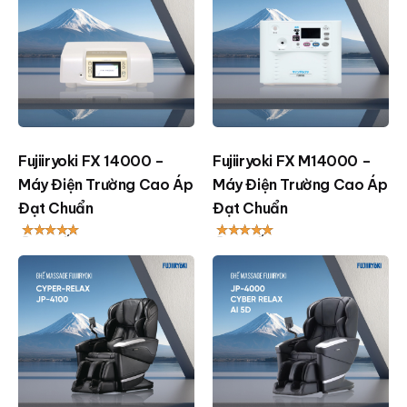
Fujiiryoki FX 14000 –
Fujiiryoki FX M14000 –
Máy Điện Trường Cao Áp
Máy Điện Trường Cao Áp
Đạt Chuẩn
Đạt Chuẩn
Được xếp
Được xếp
hạng
4.98
hạng
4.97
5 sao
5 sao