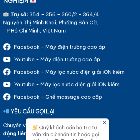
NGHIỆM
Trụ sở:
354 – 356 – 360/2 – 364/4
Nguyễn Thị Minh Khai, Phường Bàn Cờ,
TP Hồ Chí Minh, Việt Nam
Facebook - Máy điện trường cao áp
Youtube - Máy điện trường cao áp
Facebook - Máy lọc nước điện giải iON kiềm
Youtube - Máy lọc nước điện giải iON kiềm
Facebook - Ghế massage cao cấp
YÊU CẦU GỌI LẠI
Chuyên viên tư vấn của Fujiiryoki sẽ
chủ
Quý khách cần hỗ trợ tư
động liên hệ
tới quý khách ạ.
vấn xin cứ nhắn tin hoặc gọi