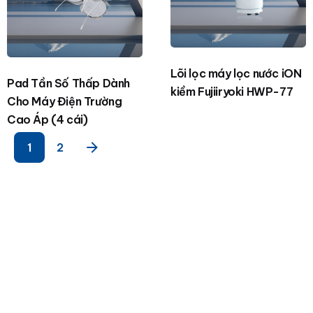
Lõi lọc máy lọc nước iON
Pad Tần Số Thấp Dành
kiềm Fujiiryoki HWP-77
Cho Máy Điện Trường
Cao Áp (4 cái)
1
2