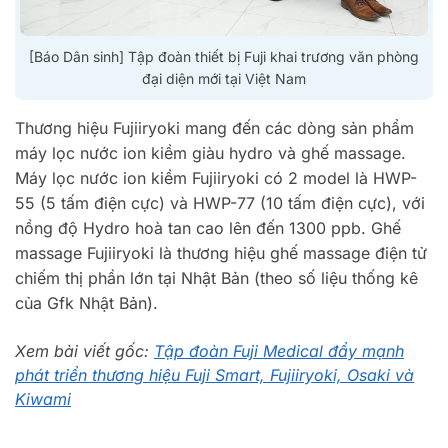
[Báo Dân sinh] Tập đoàn thiết bị Fuji khai trương văn phòng
đại diện mới tại Việt Nam
Thương hiệu Fujiiryoki mang đến các dòng sản phẩm
máy lọc nước ion kiềm giàu hydro và ghế massage.
Máy lọc nước ion kiềm Fujiiryoki có 2 model là HWP-
55 (5 tấm điện cực) và HWP-77 (10 tấm điện cực), với
nồng độ Hydro hoà tan cao lên đến 1300 ppb. Ghế
massage Fujiiryoki là thương hiệu ghế massage điện tử
chiếm thị phần lớn tại Nhật Bản (theo số liệu thống kê
của Gfk Nhật Bản).
Xem bài viết gốc:
Tập đoàn Fuji Medical đẩy mạnh
phát triển thương hiệu Fuji Smart, Fujiiryoki, Osaki và
Kiwami