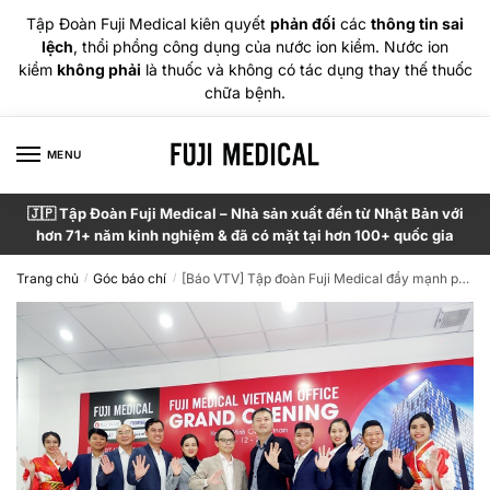
Tập Đoàn Fuji Medical kiên quyết
phản đối
các
thông tin sai
lệch
, thổi phồng công dụng của nước ion kiềm. Nước ion
kiềm
không phải
là thuốc và không có tác dụng thay thế thuốc
chữa bệnh.
MENU
🇯🇵 Tập Đoàn Fuji Medical – Nhà sản xuất đến từ Nhật Bản với
hơn 71+ năm kinh nghiệm & đã có mặt tại hơn 100+ quốc gia
Trang chủ
Góc báo chí
[Báo VTV] Tập đoàn Fuji Medical đẩy mạnh phát triển thương hiệu Fuji Smart, Fujiiryoki, Osaki và Kiwami
/
/